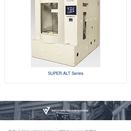
SUPER-ALT Series
Buttim İş Merkezi E blok 4. Kat no: 1333 Osmangazi / BURSA